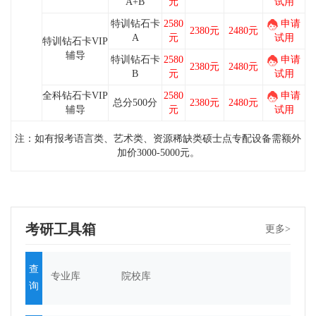
A+B
元
试用
特训钻石卡
2580
申请
2380元
2480元
A
元
试用
特训钻石卡VIP
辅导
特训钻石卡
2580
申请
2380元
2480元
B
元
试用
全科钻石卡VIP
2580
申请
总分500分
2380元
2480元
辅导
元
试用
注：
如有报考语言类、艺术类、资源稀缺类硕士点专配设备需额外
加价3000-5000元。
考研工具箱
更多>
查
专业库
院校库
询