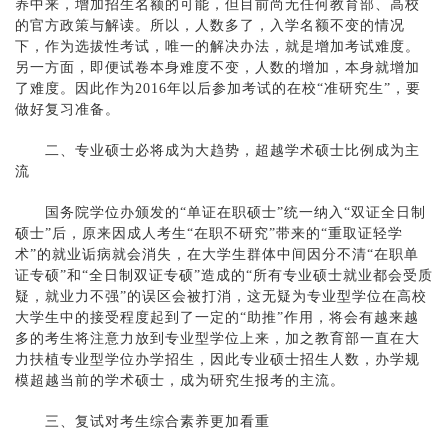
养中来，增加招生名额的可能，但目前尚无任何教育部、高校
的官方政策与解读。所以，人数多了，入学名额不变的情况
下，作为选拔性考试，唯一的解决办法，就是增加考试难度。
另一方面，即便试卷本身难度不变，人数的增加，本身就增加
了难度。因此作为2016年以后参加考试的在校“准研究生”，要
做好复习准备。
二、专业硕士必将成为大趋势，超越学术硕士比例成为主
流
国务院学位办颁发的“单证在职硕士”统一纳入“双证全日制
硕士”后，原来因成人考生“在职不研究”带来的“重取证轻学
术”的就业诟病就会消失，在大学生群体中间因分不清“在职单
证专硕”和“全日制双证专硕”造成的“所有专业硕士就业都会受质
疑，就业力不强”的误区会被打消，这无疑为专业型学位在高校
大学生中的接受程度起到了一定的“助推”作用，将会有越来越
多的考生将注意力放到专业型学位上来，加之教育部一直在大
力扶植专业型学位办学招生，因此专业硕士招生人数，办学规
模超越当前的学术硕士，成为研究生报考的主流。
三、复试对考生综合素养更加看重