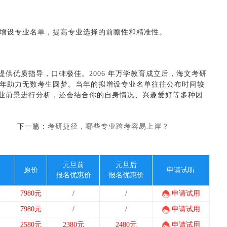
增设专业名单，提高专业选择的前瞻性和精准性。
家提供优质指导，口碑极佳。2006 年万学教育成立后，海文考研
年助力无数考生圆梦。当年的拟增设专业名单往往公布时间较
就业前景进行分析，还会结合你的自身情况、兴趣爱好等多种因
下一篇：
考研捷径，哪些专业跨考容易上岸？
元旦前
元旦后
原价
申请试听
报名优惠价
报名优惠价
7980元
/
/
申请试用
7980元
/
/
申请试用
2580元
2380元
2480元
申请试用