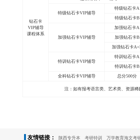
特级钻石卡A
特级钻石卡VIP辅导
特级钻石卡B
钻石卡
VIP辅导
加强钻石卡A
课程体系
加强钻石卡VIP辅导
加强钻石卡B
加强钻石卡A+
特训钻石卡A
特训钻石卡VIP辅导
特训钻石卡B
全科钻石卡VIP辅导
总分500分
注：
如有报考语言类、艺术类、资源稀缺类
友情链接：
陕西专升本
考研特训
万学教育海文考