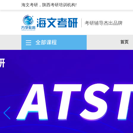
海文考研，陕西考研培训机构!
考研辅导杰出品牌
首页
首页
备考资料
考研漫谈
学术扩展
备考指导
考研问答
综合
非统考专业课
统考专业课
公共课
复试调剂
复试公告
调剂信息
调剂指南
海文动态
联系我们