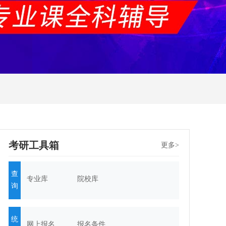
考研工具箱
更多>
查
专业库
院校库
询
统
网上报名
报名条件