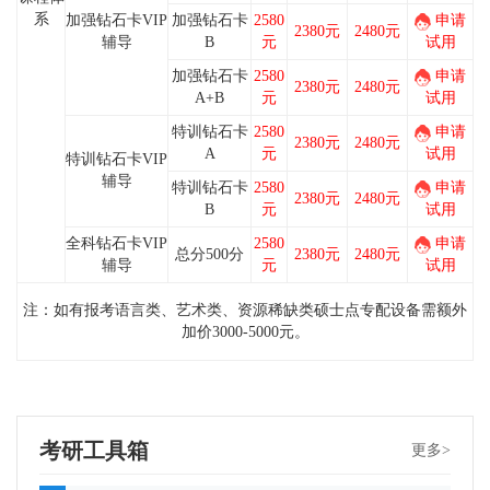
系
加强钻石卡VIP
加强钻石卡
2580
申请
2380元
2480元
辅导
B
元
试用
加强钻石卡
2580
申请
2380元
2480元
A+B
元
试用
特训钻石卡
2580
申请
2380元
2480元
A
元
试用
特训钻石卡VIP
辅导
特训钻石卡
2580
申请
2380元
2480元
B
元
试用
全科钻石卡VIP
2580
申请
总分500分
2380元
2480元
辅导
元
试用
注：
如有报考语言类、艺术类、资源稀缺类硕士点专配设备需额外
加价3000-5000元。
考研工具箱
更多>