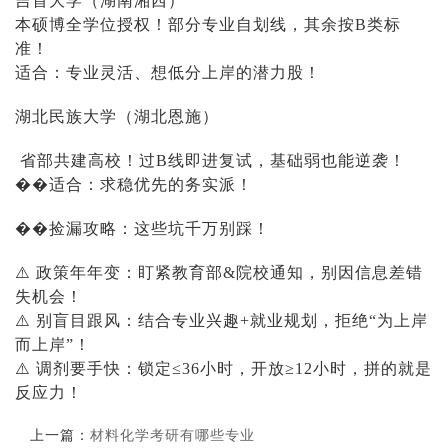
吉首大学（湖南湘西）
本硕博全学位授权！部分专业自划线，其余按
B类标
准！
适合：专业灵活、想低分上岸的潜力股！
湖北民族大学（湖北恩施）
省部共建高校！过
B线即进复试，基础弱也能逆袭！
��适合：求稳优先的务实派！
��捡漏攻略：这些坑千万别踩！
⚠️ 政策年年变：盯紧教育部&院校通知，别因信息差错
失机会！
⚠️ 别盲目跟风：结合专业兴趣+就业规划，拒绝“为上岸
而上岸”！
⚠️ 调剂要手快：锁定≤36小时，开放≥12小时，拼的就是
反应力！
上一篇：
材料化学考研有哪些专业