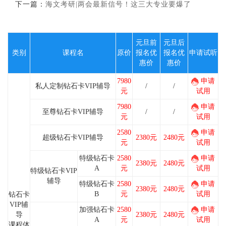
下一篇：
海文考研|两会最新信号！这三大专业要爆了
元旦前
元旦后
类别
课程名
原价
报名优
报名优
申请试听
惠价
惠价
7980
申请
私人定制钻石卡VIP辅导
/
/
元
试用
7980
申请
至尊钻石卡VIP辅导
/
/
元
试用
2580
申请
超级钻石卡VIP辅导
2380元
2480元
元
试用
特级钻石卡
2580
申请
2380元
2480元
A
元
试用
特级钻石卡VIP
辅导
特级钻石卡
2580
申请
2380元
2480元
B
元
试用
钻石卡
VIP辅
加强钻石卡
2580
申请
导
2380元
2480元
A
元
试用
课程体