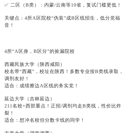
✅ 二区（B类）：内蒙/云南等10省，复试门槛更低！
关键点：
4所A区院校“伪装”成B区线招生，低分党福
音！
4所“A区身，B区分”的捡漏院校
西藏民族大学（陕西咸阳）
校名带
“西藏”，校址在陕西！多数专业按B类线录取，
调剂友好！
适合：成绩擦边
A区线的务实党！
延边大学（吉林延边）
211名校+西部重点！正招/调剂均走B类线，性价比炸
裂！
适合：想冲名校但分数卡线的同学！