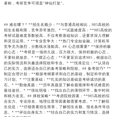
著称，考研竞争可谓是“神仙打架”。
## 难在哪？* **招生名额少：**与普通高校相比，985高校的
招生名额有限，竞争异常激烈。* **试题难度高：**985高校的
考研试题难度系数较高，不仅考察基础知识，还要求深入理解
和灵活运用。* **专业竞争大：**热门专业如金融、计算机等
竞争尤为激烈，分数线水涨船高。## 心态很重要* **保持积极
的心态：**考研是一场持久战，压力很大。保持积极的心态，
不要轻易放弃。* **摆正心态：**不要盲目追求985，根据自己
的实际情况和兴趣选择院校和专业。* **找准定位：**认清自
己的实力，选择适合自己的备考策略和院校。## 备考技巧* **
制定合理计划：**根据考纲要求和自己的基础，制定科学的复
习计划。* **注重基础：**扎实的知识基础是考研成功的基
石。* **勤做真题：**历年真题是了解命题规律和考试难度的
最佳途径。* **强化弱项：**找出自己的薄弱环节，集中时间
和精力攻克。## 择校策略* **考虑院校因素：**985高校的综
合实力、专业排名、地理位置等因素都需要考虑。* **了解招
生信息：**仔细查看招生简章，了解招生名额、报名条件等信
息。* **评估自身实力：**结合自己的实力和复习情况，选择