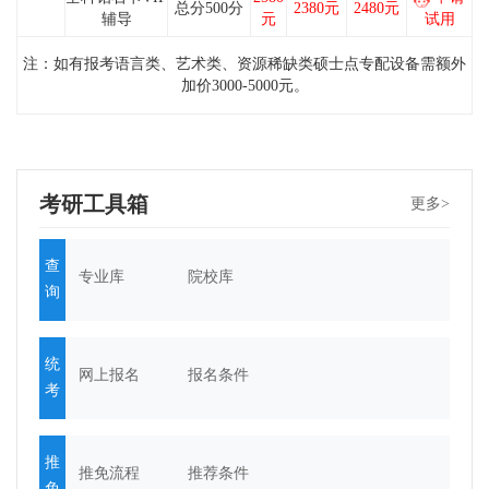
总分500分
2380元
2480元
辅导
元
试用
注：
如有报考语言类、艺术类、资源稀缺类硕士点专配设备需额外
加价3000-5000元。
考研工具箱
更多>
查
专业库
院校库
询
统
网上报名
报名条件
考
推
推免流程
推荐条件
免