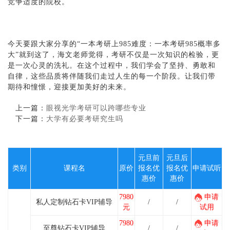
竞争适度的院校。
今天要跟大家分享的“一本考研上985难度：一本考研985概率多
大”就到这了，海文老师觉得，考研不仅是一次知识的检验，更
是一次心灵的洗礼。在这个过程中，我们学会了坚持、勇敢和
自律，这些品质将伴随我们走过人生的每一个阶段。让我们带
期待和憧憬，迎接更加美好的未来。
上一篇：
眼视光学考研可以跨哪些专业
下一篇：
大学有必要考研究生吗
元旦前
元旦后
类别
课程名
原价
报名优
报名优
申请试听
惠价
惠价
7980
申请
私人定制钻石卡VIP辅导
/
/
元
试用
7980
申请
至尊钻石卡VIP辅导
/
/