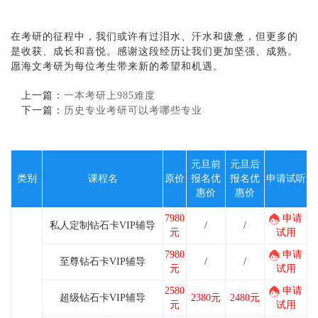
在考研的征程中，我们或许有过泪水、汗水和疲惫，但更多的
是收获、成长和喜悦。感谢这段经历让我们更加坚强、成熟。
愿海文考研为每位考生带来新的希望和机遇。
上一篇：
一本考研上985难度
下一篇：
历史专业考研可以考哪些专业
元旦前
元旦后
类别
课程名
原价
报名优
报名优
申请试听
惠价
惠价
7980
申请
私人定制钻石卡VIP辅导
/
/
元
试用
7980
申请
至尊钻石卡VIP辅导
/
/
元
试用
2580
申请
超级钻石卡VIP辅导
2380元
2480元
元
试用