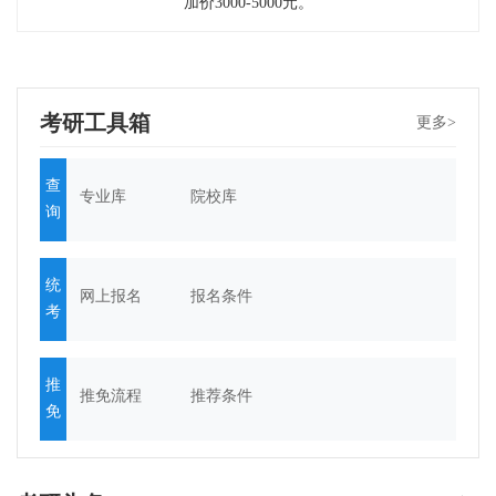
加价3000-5000元。
考研工具箱
更多>
查
专业库
院校库
询
统
网上报名
报名条件
考
推
推免流程
推荐条件
免